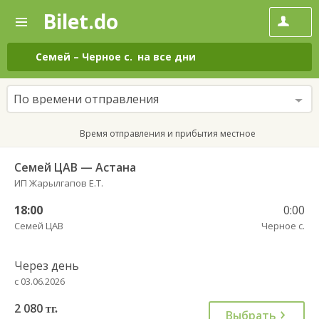
Bilet.do
—
Bilet.do
Поиск
и
покупка
Семей
–
Черное с.
на все дни
билетов
на
автобус
По времени отправления
онлайн
Время отправления и прибытия местное
Семей ЦАВ — Астана
ИП Жарылгапов Е.Т.
18:00
0:00
Семей ЦАВ
Черное с.
Через день
с 03.06.2026
2 080
тг.
Выбрать