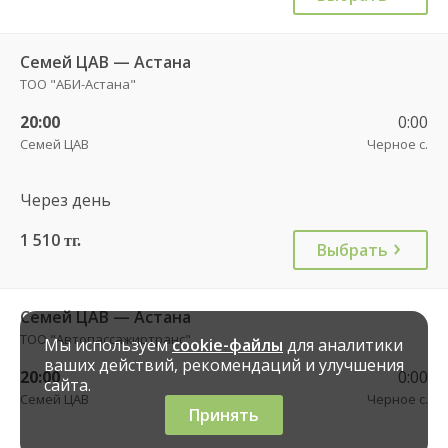
Семей ЦАВ — Астана
ТОО "АБИ-Астана"
20:00
0:00
Семей ЦАВ
Черное с.
Через день
1 510
тг.
Выбрать
Семей ЦАВ — Астана
ТОО "Автопассажиртранс"
Мы используем
cookie-файлы
для аналитики
ваших действий, рекомендаций и улучшения
20:00
0:00
сайта.
Семей ЦАВ
Черное с.
Принять