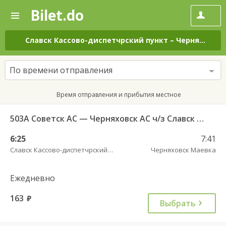
Bilet.do
—
Bilet.do
Поиск
и
покупка
Славск Кассово-диспетчрский пункт
–
Черняховск Маевка
билетов
на
автобус
По времени отправления
онлайн
Время отправления и прибытия местное
503А Советск АС — Черняховск АС ч/з Славск КДП, Большаково п.
6:25
7:41
Славск Кассово-диспетчрский пункт
Черняховск Маевка
Ежедневно
163
руб.
Выбрать