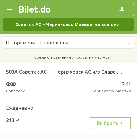
Bilet.do
—
Bilet.do
Поиск
и
покупка
Советск АС
–
Черняховск Маевка
на все дни
билетов
на
автобус
По времени отправления
онлайн
Время отправления и прибытия местное
503А Советск АС — Черняховск АС ч/з Славск КДП, Большаково п.
6:00
7:41
Советск АС
Черняховск Маевка
Ежедневно
213
руб.
Выбрать