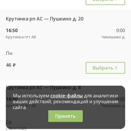
Крутинка рп АС — Пушкино д. 20
16:50
0:00
Крутинка пгт АВ
Чикишево д.
Пн
46
руб.
Выбрать
Крутинка рп АС — Пушкино д. 8
Мы используем
cookie-файлы
для аналитики
16:50
0:00
ваших действий, рекомендаций и улучшения
Крутинка пгт АВ
Чикишево д.
сайта.
Принять
Ср
с 08.01.2025