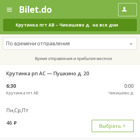
Bilet.do
—
Bilet.do
Поиск
и
покупка
Крутинка пгт АВ
–
Чикишево д.
на все дни
билетов
на
автобус
По времени отправления
онлайн
Время отправления и прибытия местное
Крутинка рп АС — Пушкино д. 20
6:30
0:00
Крутинка пгт АВ
Чикишево д.
Пн,Ср,Пт
46
руб.
Выбрать