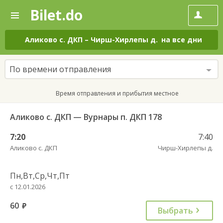
Bilet.do
—
Bilet.do
Поиск
и
покупка
Аликово с. ДКП
–
Чирш-Хирлепы д.
на все дни
билетов
на
автобус
По времени отправления
онлайн
Время отправления и прибытия местное
Аликово с. ДКП — Вурнары п. ДКП 178
7:20
7:40
Аликово с. ДКП
Чирш-Хирлепы д.
Пн,Вт,Ср,Чт,Пт
с 12.01.2026
60
руб.
Выбрать