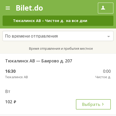
Bilet.do
—
Bilet.do
Поиск
и
покупка
Тюкалинск АВ
–
Чистое д.
на все дни
билетов
на
автобус
По времени отправления
онлайн
Время отправления и прибытия местное
Тюкалинск АВ — Баирово д. 207
16:30
0:00
Тюкалинск АВ
Чистое д.
Вт
102
руб.
Выбрать