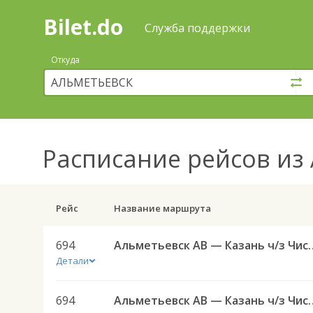
Bilet.do
—
Bilet.do
Поиск
Служба поддержки
и
покупка
Откуда
билетов
на
автобус
онлайн
Расписание рейсов
из
Рейс
Название маршрута
694
Альметьевск АВ — Казан
Детали
694
Альметьевск АВ — Казан