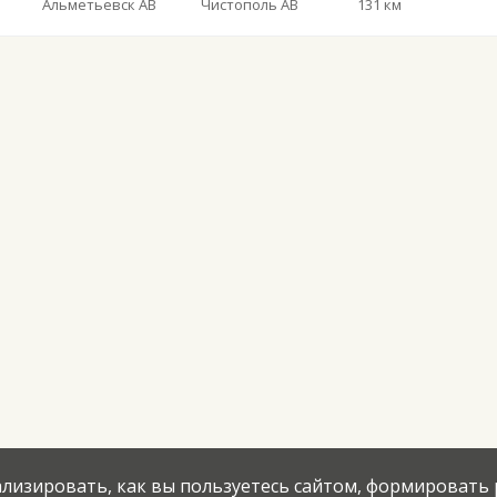
Альметьевск АВ
Чистополь АВ
131 км
нализировать, как вы пользуетесь сайтом, формировать