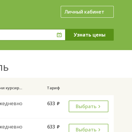
Личный кабинет
ль
Дни курсирования
Тариф
жедневно
633
руб.
Выбрать
жедневно
633
руб.
Выбрать