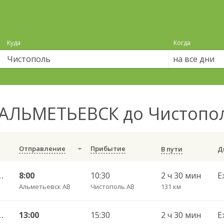
Куда
Когда
на все дни
 АЛЬМЕТЬЕВСК до Чистопо
Отправление
Прибытие
В пути
ь ч/з Чистополь АВ 694
8:00
10:30
2 ч 30 мин
Е
Альметьевск АВ
Чистополь АВ
131 км
ь ч/з Чистополь АВ 694
13:00
15:30
2 ч 30 мин
Е