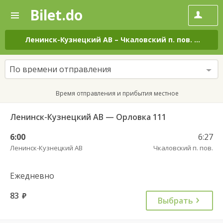
Bilet.do
—
Bilet.do
Поиск
и
покупка
Ленинск-Кузнецкий АВ
–
Чкаловский п. пов.
на все
билетов
на
автобус
По времени отправления
онлайн
Время отправления и прибытия местное
Ленинск-Кузнецкий АВ — Орловка 111
6:00
6:27
Ленинск-Кузнецкий АВ
Чкаловский п. пов.
Ежедневно
83
руб.
Выбрать