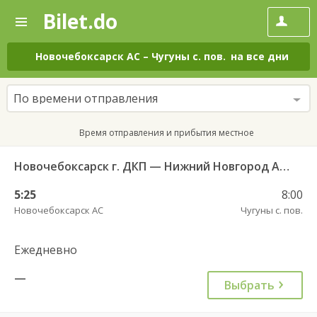
Bilet.do
—
Bilet.do
Поиск
и
покупка
Новочебоксарск АС
–
Чугуны с. пов.
на все дни
билетов
на
автобус
По времени отправления
онлайн
Время отправления и прибытия местное
Новочебоксарск г. ДКП — Нижний Новгород АВ Канавинский 7233
5:25
8:00
Новочебоксарск АС
Чугуны с. пов.
Ежедневно
—
Выбрать