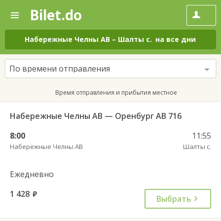
Bilet.do
—
Bilet.do
Поиск
и
покупка
Набережные Челны АВ
–
Шалты с.
на все дни
билетов
на
автобус
По времени отправления
онлайн
Время отправления и прибытия местное
Набережные Челны АВ — Оренбург АВ 716
8:00
11:55
Набережные Челны АВ
Шалты с.
Ежедневно
1 428
руб.
Выбрать