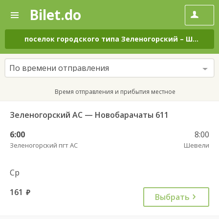
Bilet.do
—
Bilet.do
Поиск
и
покупка
поселок городского типа Зеленогорский
–
Шевели
билетов
на
автобус
По времени отправления
онлайн
Время отправления и прибытия местное
Зеленогорский АС — Новобарачаты 611
6:00
8:00
Зеленогорский пгт АС
Шевели
Ср
161
руб.
Выбрать