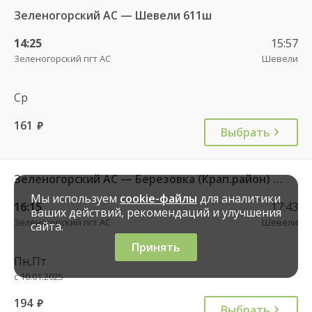
Зеленогорский АС — Шевели 611ш
14:25
15:57
Зеленогорский пгт АС
Шевели
Ср
161
руб.
Выбрать
Зеленогорский АС — Березовка (Крап.район) 598кн
Мы используем
cookie-файлы
для аналитики
16:15
17:43
ваших действий, рекомендаций и улучшения
Зеленогорский пгт АС
Шевели
сайта.
Принять
Пн,Пт
с 10.01.2025
194
руб.
Выбрать