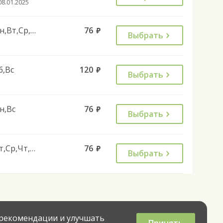
08.01.2025
Пн,Вт,Ср,Чт,Пт
76
руб.
Выбрать
б,Вс
120
руб.
Выбрать
н,Вс
76
руб.
Выбрать
Вт,Ср,Чт,Пт
76
руб.
Выбрать
 рекомендации и улучшать