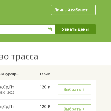
Личный кабинет
во трасса
Дни курсирования
Тариф
н,Ср,Пт
120
руб.
Выбрать
08.01.2025
н,Ср,Пт
120
руб.
Выбрать