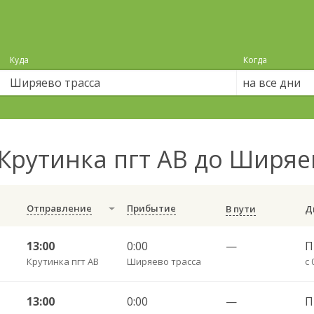
Куда
Когда
на все дни
Крутинка пгт АВ до Ширяе
Отправление
Прибытие
В пути
13:00
0:00
—
П
Крутинка пгт АВ
Ширяево трасса
с 
13:00
0:00
—
П