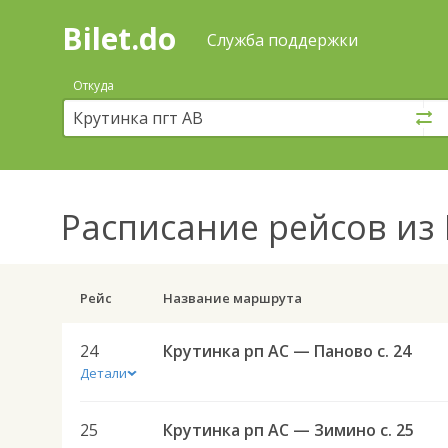
Bilet.do
—
Bilet.do
Поиск
Служба поддержки
и
покупка
Откуда
билетов
на
автобус
онлайн
Расписание рейсов
из 
Рейс
Название маршрута
24
Крутинка рп АС — Паново с. 24
Детали
25
Крутинка рп АС — Зимино с. 25