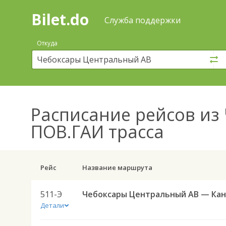
Bilet.do
—
Bilet.do
Поиск
Служба поддержки
и
покупка
Откуда
билетов
на
автобус
онлайн
Расписание рейсов
из 
ПОВ.ГАИ трасса
Рейс
Название маршрута
511-Э
Детали