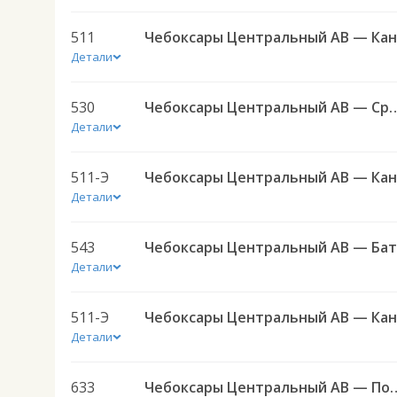
511
Детали
530
Чебоксары Центральный АВ — Средние Татмыши ч
Детали
511-Э
Детали
543
Детали
511-Э
Детали
633
Чебоксары Центральный АВ — П