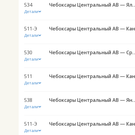
534
Чебоксары Центральный АВ — Ял
Детали
511-Э
Детали
530
Чебоксары Центральный АВ — Средние Татмыши ч
Детали
511
Детали
538
Чебоксары Центральный АВ — Янтиково с. 
Детали
511-Э
Детали