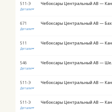
511-Э
Детали
671
Чебо
Детали
511
Детали
546
Чебоксары 
Детали
511-Э
Детали
511-Э
Детали