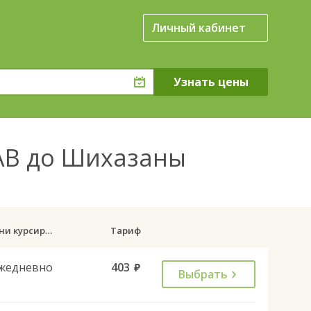
Личный кабинет
АВ до Шихазаны
Дни курсирования
Тариф
жедневно
403
руб.
Выбрать