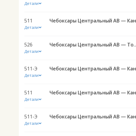
Детали
511
Детали
526
Чебоксары Центральный АВ — То
Детали
511-Э
Детали
511
Детали
511-Э
Детали