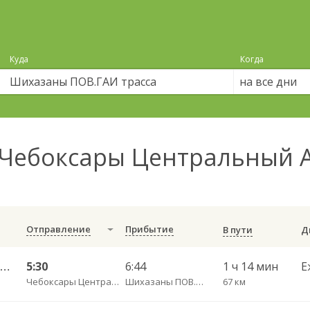
Куда
Когда
на все дни
Чебоксары Центральный 
Отправление
Прибытие
В пути
Чебоксары Центральный АВ — Канаш АВ 511-ЭЭ
5:30
6:44
1 ч 14 мин
Е
Чебоксары Центральный АВ
Шихазаны ПОВ.ГАИ трасса
67 км