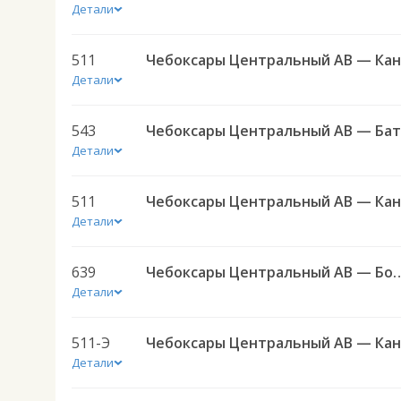
Детали
511
Детали
543
Детали
511
Детали
639
Чебоксары Центральный АВ — Большо
Детали
511-Э
Детали