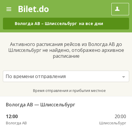
Bilet.do
—
Bilet.do
Поиск
и
покупка
Вологда АВ
–
Шлиссельбург
на все дни
билетов
на
автобус
Активного расписания рейсов из Вологда АВ до
онлайн
Шлиссельбург не найдено, отображено архивное
расписание
По времени отправления
Время отправления и прибытия местное
Вологда АВ — Шлиссельбург
12:00
20:00
Вологда АВ
Шлиссельбург