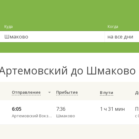
Куда
Когда
на все дни
 Артемовский до Шмаково
Отправление
Прибытие
В пути
6:05
7:36
1 ч 31 мин
Артемовский Вокзал Егоршино
Шмаково
с 