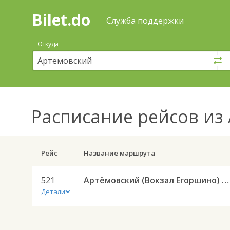
Bilet.do
—
Bilet.do
Поиск
Служба поддержки
и
покупка
Откуда
билетов
на
автобус
онлайн
Расписание рейсов
из
Рейс
Название маршрута
521
Артёмовский (Вокзал Егоршино) — Ирбит АС 521
Детали