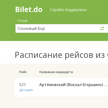
Bilet.do
—
Bilet.do
Поиск
Служба поддержки
и
покупка
Откуда
билетов
на
автобус
онлайн
Расписание рейсов
из 
Рейс
Название маршрута
521
Артёмовский (Вокзал Егоршино) — Ирбит АС 521
Детали