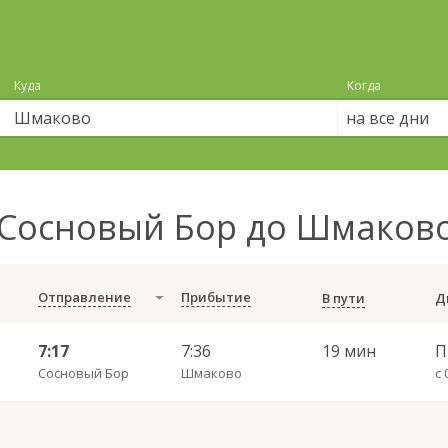
Куда
Когда
на все дни
Сосновый Бор до Шмаков
Отправление
Прибытие
В пути
7:17
7:36
19 мин
Сосновый Бор
Шмаково
с 