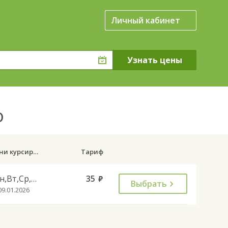
Личный кабинет
о
Дни курсирования
Тариф
Пн,Вт,Ср,Чт,Пт
35
руб.
Выбрать
09.01.2026