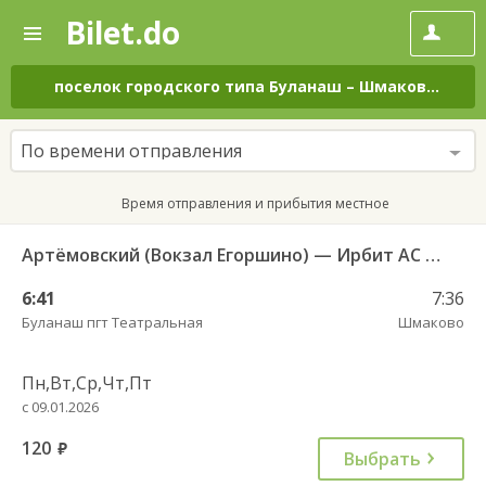
Bilet.do
—
Bilet.do
Поиск
и
покупка
поселок городского типа Буланаш
–
Шмаково
на в
билетов
на
автобус
По времени отправления
онлайн
Время отправления и прибытия местное
Артёмовский (Вокзал Егоршино) — Ирбит АС 521
6:41
7:36
Буланаш пгт Театральная
Шмаково
Пн,Вт,Ср,Чт,Пт
с 09.01.2026
120
руб.
Выбрать