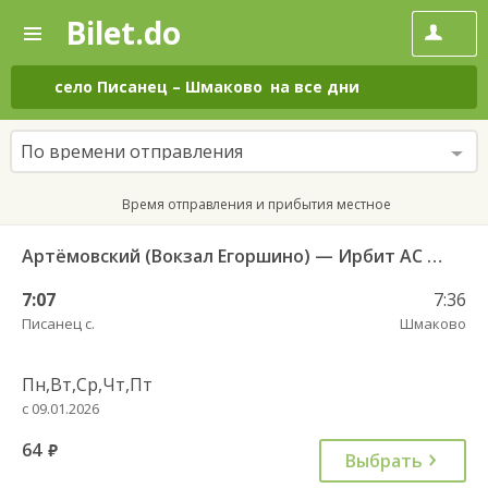
Bilet.do
—
Bilet.do
Поиск
и
покупка
село Писанец
–
Шмаково
на все дни
билетов
на
автобус
По времени отправления
онлайн
Время отправления и прибытия местное
Артёмовский (Вокзал Егоршино) — Ирбит АС 521
7:07
7:36
Писанец с.
Шмаково
Пн,Вт,Ср,Чт,Пт
с 09.01.2026
64
руб.
Выбрать