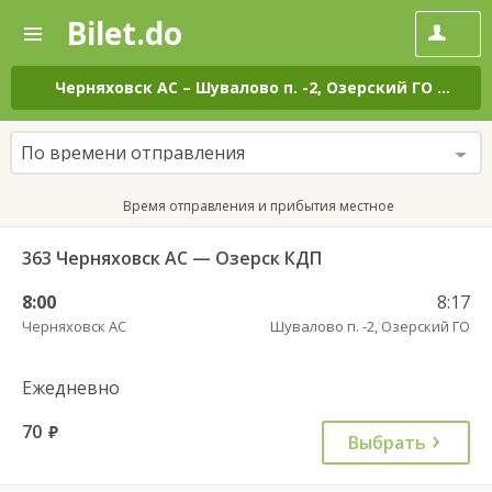
Bilet.do
—
Bilet.do
Поиск
и
покупка
Черняховск АС
–
Шувалово п. -2, Озерский ГО
на вс
билетов
на
автобус
По времени отправления
онлайн
Время отправления и прибытия местное
363 Черняховск АС — Озерск КДП
8:00
8:17
Черняховск АС
Шувалово п. -2, Озерский ГО
Ежедневно
70
руб.
Выбрать