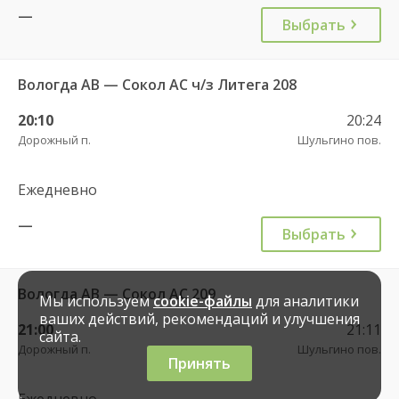
—
Выбрать
Вологда АВ — Сокол АС ч/з Литега 208
20:10
20:24
Дорожный п.
Шульгино пов.
Ежедневно
—
Выбрать
Вологда АВ — Сокол АС 209
Мы используем
cookie-файлы
для аналитики
ваших действий, рекомендаций и улучшения
21:00
21:11
сайта.
Дорожный п.
Шульгино пов.
Принять
Ежедневно