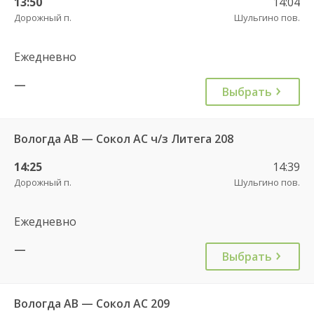
13:50
14:04
Дорожный п.
Шульгино пов.
Ежедневно
—
Выбрать
Вологда АВ — Сокол АС ч/з Литега 208
14:25
14:39
Дорожный п.
Шульгино пов.
Ежедневно
—
Выбрать
Вологда АВ — Сокол АС 209