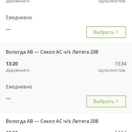
Дорожный п.
Шульгино пов.
Ежедневно
—
Выбрать
Вологда АВ — Сокол АС ч/з Литега 208
13:20
13:34
Дорожный п.
Шульгино пов.
Ежедневно
—
Выбрать
Вологда АВ — Сокол АС ч/з Литега 208