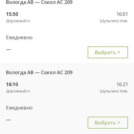
Вологда АВ — Сокол АС 209
15:50
16:01
Дорожный п.
Шульгино пов.
Ежедневно
—
Выбрать
Вологда АВ — Сокол АС 209
16:10
16:21
Дорожный п.
Шульгино пов.
Ежедневно
—
Выбрать