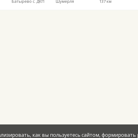
Батырево с. ДКП
Шумерля
137 км
нализировать, как вы пользуетесь сайтом, формировать