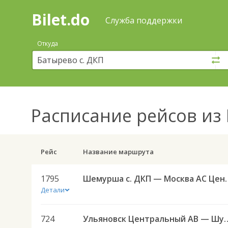
Bilet.do
—
Bilet.do
Поиск
Служба поддержки
и
покупка
Откуда
билетов
на
автобус
онлайн
Расписание рейсов
из 
Рейс
Название маршрута
1795
Шемурша с. ДКП — Мо
Детали
724
Ульяновск Центральный АВ —