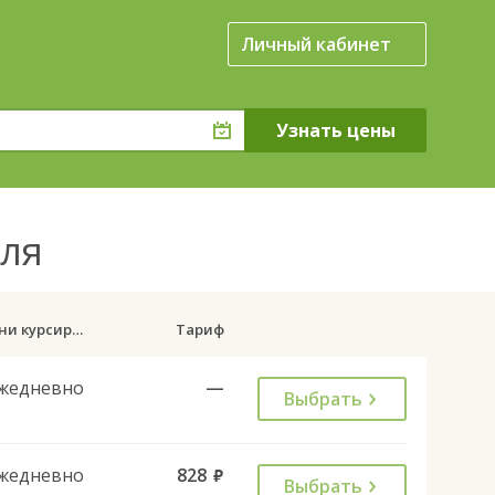
Личный кабинет
рля
Дни курсирования
Тариф
жедневно
—
Выбрать
жедневно
828
руб.
Выбрать