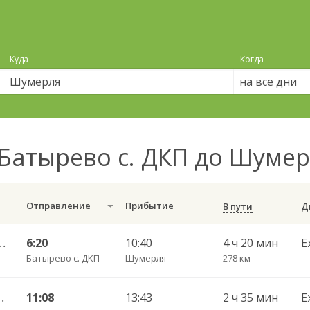
Куда
Когда
на все дни
Батырево с. ДКП до Шуме
Отправление
Прибытие
В пути
сква АС Центральная 1795
6:20
10:40
4 ч 20 мин
Е
Батырево с. ДКП
Шумерля
278 км
 Шумерля г. ДКП 724
11:08
13:43
2 ч 35 мин
Е