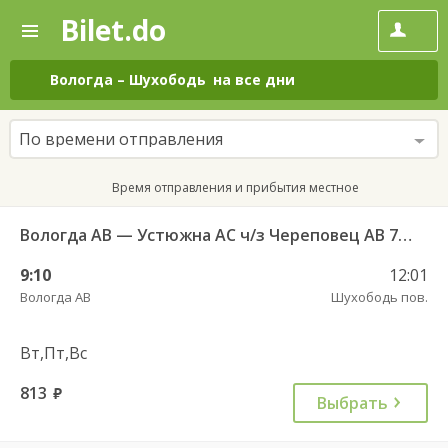
Bilet.do
—
Bilet.do
Поиск
и
покупка
Вологда
–
Шухободь
на все дни
билетов
на
автобус
По времени отправления
онлайн
Время отправления и прибытия местное
Вологда АВ — Устюжна АС ч/з Череповец АВ 762
9:10
12:01
Вологда АВ
Шухободь пов.
Вт,Пт,Вс
813
руб.
Выбрать