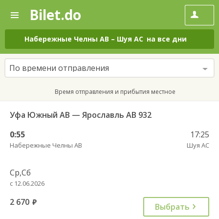
Bilet.do
—
Bilet.do
Поиск
и
покупка
Набережные Челны АВ
–
Шуя АС
на все дни
билетов
на
автобус
По времени отправления
онлайн
Время отправления и прибытия местное
Уфа Южный АВ — Ярославль АВ 932
0:55
17:25
Набережные Челны АВ
Шуя АС
Ср,Сб
с 12.06.2026
2 670
руб.
Выбрать