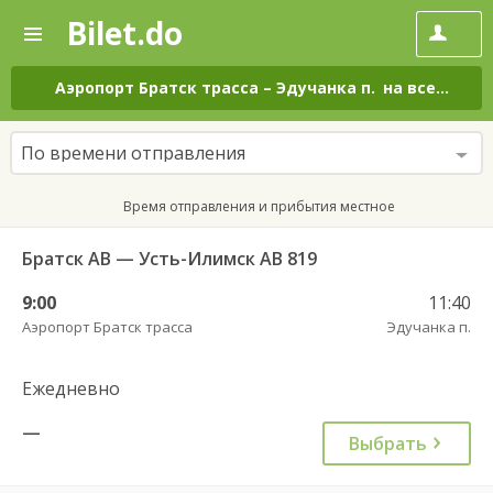
Bilet.do
—
Bilet.do
Поиск
и
покупка
Аэропорт Братск трасса
–
Эдучанка п.
на все дни
билетов
на
автобус
По времени отправления
онлайн
Время отправления и прибытия местное
Братск АВ — Усть-Илимск АВ 819
9:00
11:40
Аэропорт Братск трасса
Эдучанка п.
Ежедневно
—
Выбрать