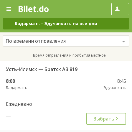
Bilet.do
—
Bilet.do
Поиск
и
покупка
Бадарма п.
–
Эдучанка п.
на все дни
билетов
на
автобус
По времени отправления
онлайн
Время отправления и прибытия местное
Усть-Илимск — Братск АВ 819
8:00
8:45
Бадарма п.
Эдучанка п.
Ежедневно
—
Выбрать