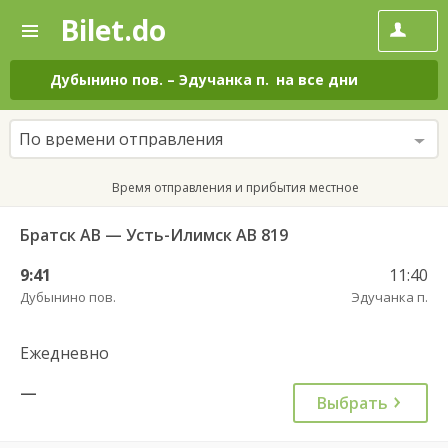
Bilet.do
—
Bilet.do
Поиск
и
покупка
Дубынино пов.
–
Эдучанка п.
на все дни
билетов
на
автобус
По времени отправления
онлайн
Время отправления и прибытия местное
Братск АВ — Усть-Илимск АВ 819
9:41
11:40
Дубынино пов.
Эдучанка п.
Ежедневно
—
Выбрать