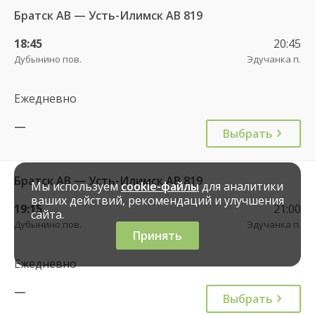
Братск АВ — Усть-Илимск АВ 819
18:45
20:45
Дубынино пов.
Эдучанка п.
Ежедневно
—
Выбрать
Братск АВ — Усть-Илимск АВ 819
Мы используем
cookie-файлы
для аналитики
ваших действий, рекомендаций и улучшения
19:15
21:00
сайта.
Дубынино пов.
Эдучанка п.
Принять
Ежедневно
—
Выбрать