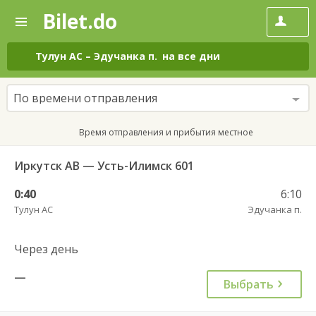
Bilet.do
—
Bilet.do
Поиск
и
покупка
Тулун АС
–
Эдучанка п.
на все дни
билетов
на
автобус
По времени отправления
онлайн
Время отправления и прибытия местное
Иркутск АВ — Усть-Илимск 601
0:40
6:10
Тулун АС
Эдучанка п.
Через день
—
Выбрать