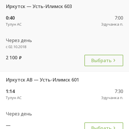
Иркутск — Усть-Илимск 603
0:40
7:00
Тулун АС
Эдучанка п.
Через день
с 02.10.2018
2 100
руб.
Выбрать
Иркутск АВ — Усть-Илимск 601
1:14
7:30
Тулун АС
Эдучанка п.
Через день
—
Выбрать