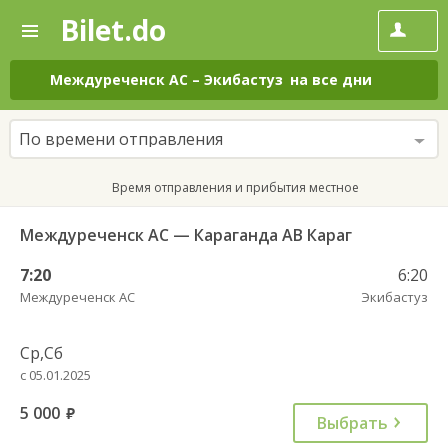
Bilet.do
—
Bilet.do
Поиск
и
покупка
Междуреченск АС
–
Экибастуз
на все дни
билетов
на
автобус
По времени отправления
онлайн
Время отправления и прибытия местное
Междуреченск АС — Караганда АВ Караг
7:20
6:20
Междуреченск АС
Экибастуз
Ср,Сб
с 05.01.2025
5 000
руб.
Выбрать