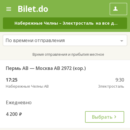
Bilet.do
—
Bilet.do
Поиск
и
покупка
Набережные Челны
–
Электросталь
на все дни
билетов
на
автобус
По времени отправления
онлайн
Время отправления и прибытия местное
Пермь АВ — Москва АВ 2972 (кор.)
17:25
9:30
Набережные Челны АВ
Электросталь
Ежедневно
4 200
руб.
Выбрать