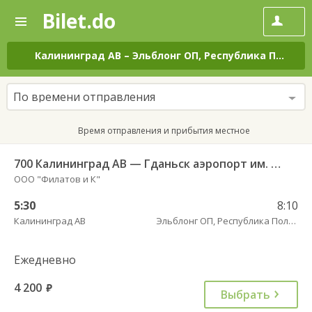
Bilet.do
—
Bilet.do
Поиск
и
покупка
Калининград АВ
–
Эльблонг ОП, Республика Польша, г. пл. Дворцовы, д. 4
билетов
на
автобус
По времени отправления
онлайн
Время отправления и прибытия местное
700 Калининград АВ — Гданьск аэропорт им. Леха Валенсы
ООО "Филатов и К"
5:30
8:10
Калининград АВ
Эльблонг ОП, Республика Польша, г. пл. Дворцовы, д. 4
Ежедневно
4 200
руб.
Выбрать