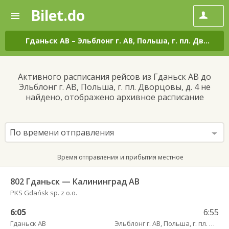
Bilet.do
—
Bilet.do
Поиск
и
покупка
Гданьск АВ
–
Эльблонг г. АВ, Польша, г. пл. Дворцовы, д. 4
билетов
на
автобус
Активного расписания рейсов из Гданьск АВ до
онлайн
Эльблонг г. АВ, Польша, г. пл. Дворцовы, д. 4 не
найдено, отображено архивное расписание
По времени отправления
Время отправления и прибытия местное
802 Гданьск — Калининград АВ
PKS Gdańsk sp. z o.o.
6:05
6:55
Гданьск АВ
Эльблонг г. АВ, Польша, г. пл. Дворцовы, д. 4