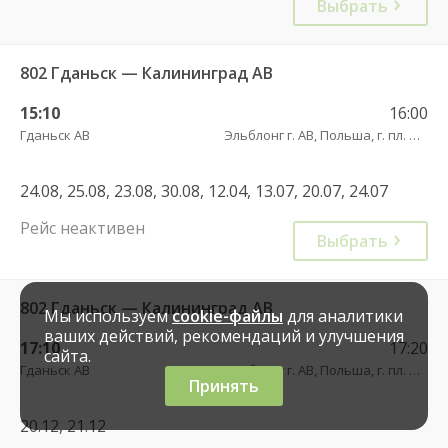
Выбрать
802 Гданьск — Калининград АВ
15:10
16:00
Гданьск АВ
Эльблонг г. АВ, Польша, г. пл. Дворцовы, д. 4
24.08, 25.08, 23.08, 30.08, 12.04, 13.07, 20.07, 24.07
Рейс неактивен
Выбрать
802 Гданьск — Калининград АВ
Мы используем
cookie-файлы
для аналитики
ваших действий, рекомендаций и улучшения
17:10
17:20
сайта.
Гданьск АВ
Эльблонг г. АВ, Польша, г. пл. Дворцовы, д. 4
Принять
20.12, 21.12