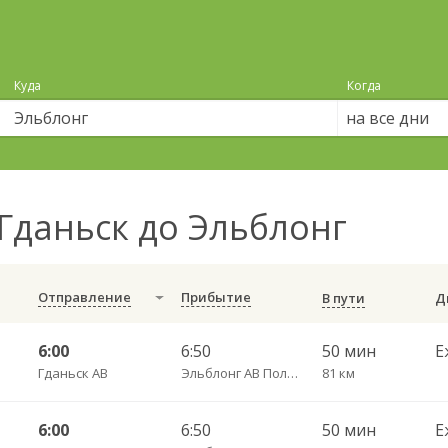
Куда
Когда
на все дни
Гданьск до Эльблонг
Отправление
Прибытие
В пути
6:00
6:50
50 мин
Е
Гданьск АВ
Эльблонг АВ Польша, ул. Грунвальдска, 61
81 км
6:00
6:50
50 мин
Е