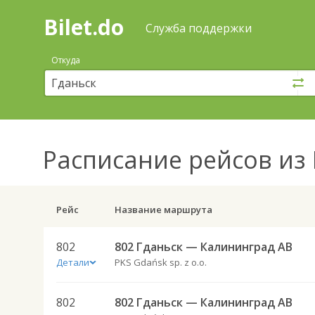
Bilet.do
—
Bilet.do
Поиск
Служба поддержки
и
покупка
Откуда
билетов
на
автобус
онлайн
Расписание рейсов
из 
Рейс
Название маршрута
802
802 Гданьск — Калининград АВ
Детали
PKS Gdańsk sp. z o.o.
802
802 Гданьск — Калининград АВ