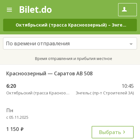
Bilet.do
—
Bilet.do
Поиск
и
покупка
Октябрьский (трасса Красноозерный)
–
Энгельс (пр-т Строителей 3А)
билетов
на
автобус
По времени отправления
онлайн
Время отправления и прибытия местное
Красноозерный — Саратов АВ 508
6:20
10:45
Октябрьский (трасса Красноозерный)
Энгельс (пр-т Строителей 3А)
Пн
с 05.11.2025
1 150
руб.
Выбрать