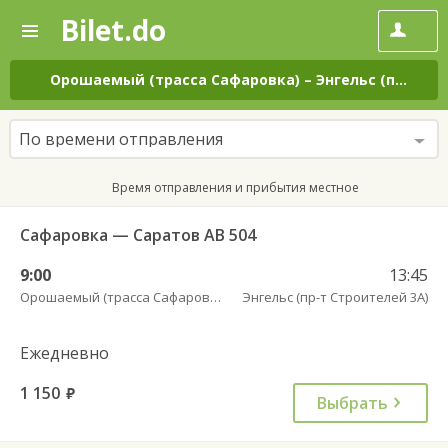
Bilet.do
—
Bilet.do
Поиск
и
покупка
Орошаемый (трасса Сафаровка)
–
Энгельс (пр-т Строителей 3А)
билетов
на
автобус
По времени отправления
онлайн
Время отправления и прибытия местное
Сафаровка — Саратов АВ 504
9:00
13:45
Орошаемый (трасса Сафаровка)
Энгельс (пр-т Строителей 3А)
Ежедневно
1 150
руб.
Выбрать