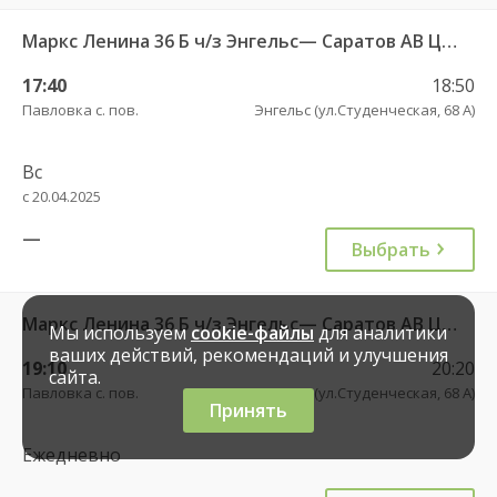
Маркс Ленина 36 Б ч/з Энгельс— Саратов АВ Центральный (ул им Пугачева 179 А)
17:40
18:50
Павловка с. пов.
Энгельс (ул.Студенческая, 68 А)
Вс
с 20.04.2025
—
Выбрать
Маркс Ленина 36 Б ч/з Энгельс— Саратов АВ Центральный (ул им Пугачева 179 А)
Мы используем
cookie-файлы
для аналитики
ваших действий, рекомендаций и улучшения
19:10
20:20
сайта.
Павловка с. пов.
Энгельс (ул.Студенческая, 68 А)
Принять
Ежедневно