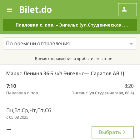
Bilet.do
—
Bilet.do
Поиск
и
покупка
Павловка с. пов.
–
Энгельс (ул.Студенческая, 68 А)
н
билетов
на
автобус
По времени отправления
онлайн
Время отправления и прибытия местное
Маркс Ленина 36 Б ч/з Энгельс— Саратов АВ Центральный (ул им Пугачева 179 А)
7:10
8:20
Павловка с. пов.
Энгельс (ул.Студенческая, 68 А)
Пн,Вт,Ср,Чт,Пт,Сб
с 05.08.2025
—
Выбрать