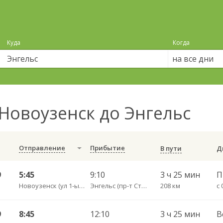
Куда
Когда
на все дни
Новоузенск до Энгельс
Отправление
Прибытие
В пути
9
5:45
9:10
3 ч 25 мин
Новоузенск (ул 1-ый микрорайон 12)
Энгельс (пр-т Строителей 3А)
208 км
с 
9
8:45
12:10
3 ч 25 мин
В