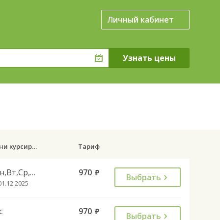
Личный кабинет
Дни курсирования
Тариф
Пн,Вт,Ср,Чт,Пт,Сб
970
руб.
Выбрать
01.12.2025
с
970
руб.
Выбрать