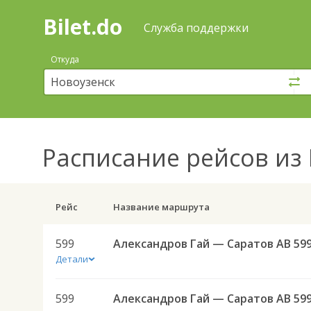
Bilet.do
—
Bilet.do
Поиск
Служба поддержки
и
покупка
Откуда
билетов
на
автобус
онлайн
Расписание рейсов
из 
Рейс
Название маршрута
599
Александров Гай — Саратов АВ 59
Детали
599
Александров Гай — Саратов АВ 59