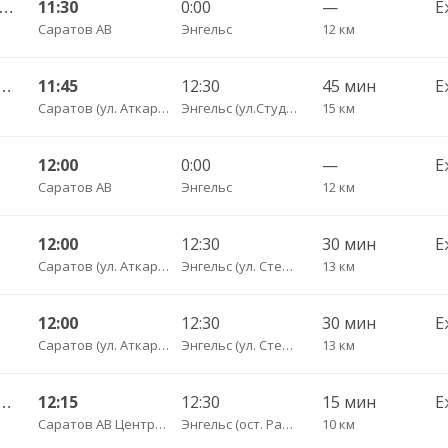
атов АВ — Балаково АС ч/з Маркс КП 602
11:30
0:00
—
Е
Саратов АВ
Энгельс
12 км
тральный ул Пугачёва 179А — Маркс ул Ленина 36 Б
11:45
12:30
45 мин
Е
Саратов (ул. Аткарская, дом 66 А)
Энгельс (ул.Студенческая, 68 А)
15 км
12:00
0:00
—
Е
Саратов АВ
Энгельс
12 км
12:00
12:30
30 мин
Е
Саратов (ул. Аткарская, дом 66 А)
Энгельс (ул. Степная 122А)
13 км
12:00
12:30
30 мин
Е
Саратов (ул. Аткарская, дом 66 А)
Энгельс (ул. Степная 122А)
13 км
тральный ул им Пугачева 179 А — Старая Полтавка
12:15
12:30
15 мин
Е
Саратов АВ Центральный (ул. им. Пугачева, 179 А)
Энгельс (ост. Районная больница)
10 км