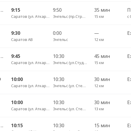
ьный ул им Пугачева 179 А — Красный Кут (ул Рабочая 125 А) 622
9:15
9:50
35 мин
Саратов (ул. Аткарская, дом 66 А)
Энгельс (пр.Строителей, 24)
15 км
с 
9:30
0:00
—
Е
Саратов АВ
Энгельс
12 км
тральный ул Пугачёва 179А — Маркс ул Ленина 36 Б
9:45
10:30
45 мин
Е
Саратов (ул. Аткарская, дом 66 А)
Энгельс (ул.Студенческая, 68 А)
15 км
9
10:00
10:30
30 мин
Е
Саратов (ул. Аткарская, дом 66 А)
Энгельс (ул. Степная 122А)
12 км
10:00
10:30
30 мин
Е
Саратов (ул. Аткарская, дом 66 А)
Энгельс (ул. Степная 122А)
13 км
тральный ул им Пугачева 179 А — Старая Полтавка
10:15
10:30
15 мин
Е