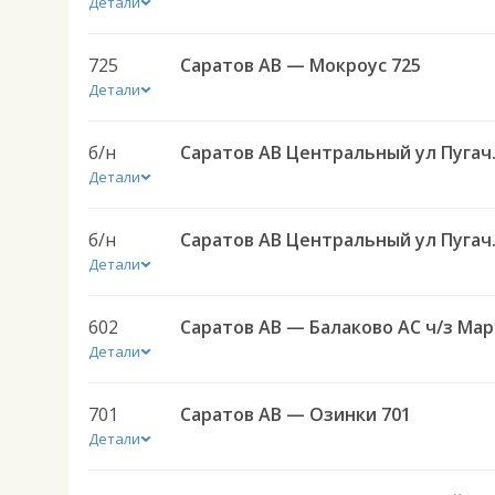
Детали
725
Саратов АВ — Мокроус 725
Детали
б/н
Саратов АВ Цен
Детали
б/н
Саратов АВ Цен
Детали
602
Сар
Детали
701
Саратов АВ — Озинки 701
Детали