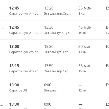
альный ул Пугачёва 179А — Степное рп (ул Октябрьская 25)
12:45
13:20
35 мин
Е
Саратов (ул. Аткарская, дом 66 А)
Энгельс (пр.Строителей, 24)
8 км
тральный ул Пугачёва 179А — Маркс ул Ленина 36 Б
12:45
13:30
45 мин
В
Саратов (ул. Аткарская, дом 66 А)
Энгельс (ул.Студенческая, 68 А)
15 км
с 
13:00
13:30
30 мин
Е
Саратов (ул. Аткарская, дом 66 А)
Энгельс (ул. Степная 122А)
13 км
ьный ул им Пугачева 179 А — Красный Кут (ул Рабочая 125 А) 622
13:15
13:50
35 мин
Е
Саратов (ул. Аткарская, дом 66 А)
Энгельс (пр.Строителей, 24)
15 км
13:30
0:00
—
Е
Саратов АВ
Энгельс
12 км
атов АВ — Балаково АС ч/з Маркс КП 602
13:30
0:00
—
Е