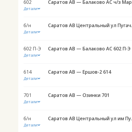
602
Сар
Детали
б/н
Саратов АВ Цен
Детали
602 П-Э
Саратов АВ — Балаково АС 602 П-Э
Детали
614
Саратов АВ — Ершов-2 614
Детали
701
Саратов АВ — Озинки 701
Детали
б/н
Саратов АВ Цен
Детали