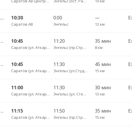
Саратов АВ Центральный (ул. им. Пугачева, 179 А)
Энгельс (ост. Районная больница)
10 км
атов АВ — Балаково АС ч/з Маркс КП 602
10:30
0:00
—
Е
Саратов АВ
Энгельс
12 км
альный ул Пугачёва 179А — Степное рп (ул Октябрьская 25)
10:45
11:20
35 мин
Е
Саратов (ул. Аткарская, дом 66 А)
Энгельс (пр.Строителей, 24)
8 км
тральный ул Пугачёва 179А — Маркс ул Ленина 36 Б
10:45
11:30
45 мин
Е
Саратов (ул. Аткарская, дом 66 А)
Энгельс (ул.Студенческая, 68 А)
15 км
11:00
11:30
30 мин
Е
Саратов (ул. Аткарская, дом 66 А)
Энгельс (ул. Степная 122А)
13 км
ьный ул им Пугачева 179 А — Красный Кут (ул Рабочая 125 А) 622
11:15
11:50
35 мин
Е
Саратов (ул. Аткарская, дом 66 А)
Энгельс (пр.Строителей, 24)
15 км