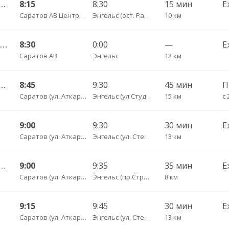
тральный ул им Пугачева 179 А — Старая Полтавка
8:15
8:30
15 мин
Е
Саратов АВ Центральный (ул. им. Пугачева, 179 А)
Энгельс (ост. Районная больница)
10 км
Саратов АВ — Хвалынск АВ ч/з Маркс
8:30
0:00
—
Е
Саратов АВ
Энгельс
12 км
тральный ул Пугачёва 179А — Маркс ул Ленина 36 Б
8:45
9:30
45 мин
Саратов (ул. Аткарская, дом 66 А)
Энгельс (ул.Студенческая, 68 А)
15 км
с 
9:00
9:30
30 мин
Е
Саратов (ул. Аткарская, дом 66 А)
Энгельс (ул. Степная 122А)
13 км
альный ул Пугачёва 179А — Степное рп (ул Октябрьская 25)
9:00
9:35
35 мин
Е
Саратов (ул. Аткарская, дом 66 А)
Энгельс (пр.Строителей, 24)
8 км
9:15
9:45
30 мин
Е
Саратов (ул. Аткарская, дом 66 А)
Энгельс (ул. Степная 122А)
13 км