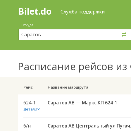
Bilet.do
—
Bilet.do
Поиск
Служба поддержки
и
покупка
Откуда
билетов
на
автобус
онлайн
Расписание рейсов
из 
Рейс
Название маршрута
624-1
Саратов АВ — Маркс КП 624-1
Детали
б/н
Саратов АВ Цен