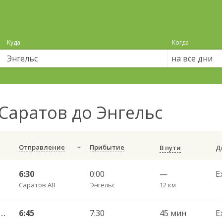
Куда
Когда
на все дни
Саратов до Энгельс
Отправление
Прибытие
В пути
6:30
0:00
—
Е
Саратов АВ
Энгельс
12 км
тральный ул Пугачёва 179А — Маркс ул Ленина 36 Б
6:45
7:30
45 мин
Е