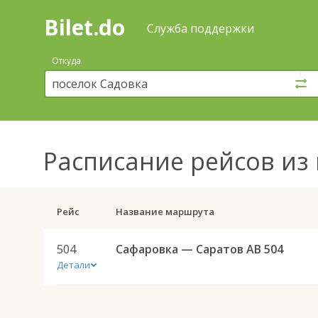
Bilet.do
—
Bilet.do
Поиск
Служба поддержки
и
покупка
Откуда
билетов
на
автобус
онлайн
Расписание рейсов
из 
Рейс
Название маршрута
504
Сафаровка — Саратов АВ 504
Детали