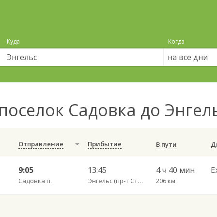
Куда
Когда
на все дни
поселок Садовка до Энгел
Отправление
Прибытие
В пути
9:05
13:45
4 ч 40 мин
Е
Садовка п.
Энгельс (пр-т Строителей 3А)
206 км