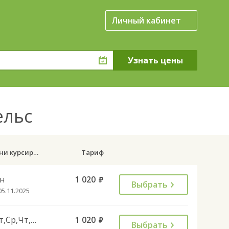
Личный кабинет
ельс
Дни курсирования
Тариф
н
1 020
руб.
Выбрать
05.11.2025
Вт,Ср,Чт,Пт,Вс
1 020
руб.
Выбрать