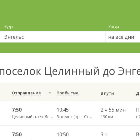
Куда
Когда
на все дни
поселок Целинный до Энг
Отправление
Прибытие
В пути
7:50
10:45
2 ч 55 мин
П
Целинный п. с/х Декабрист пов.
Энгельс (пр-т Строителей 3А)
190 км
с 
7:50
10:50
3 ч