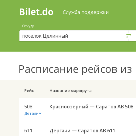
Bilet.do
—
Bilet.do
Поиск
Служба поддержки
и
покупка
Откуда
билетов
на
автобус
онлайн
Расписание рейсов
из 
Рейс
Название маршрута
508
Красноозерный — Саратов АВ 508
Детали
611
Дергачи — Саратов АВ 611