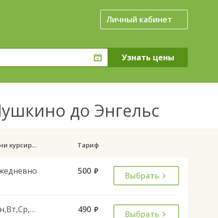
Личный кабинет
Пушкино до Энгельс
Дни курсирования
Тариф
жедневно
500
руб.
Выбрать
Пн,Вт,Ср,Чт,Пт,Сб
490
руб.
Выбрать