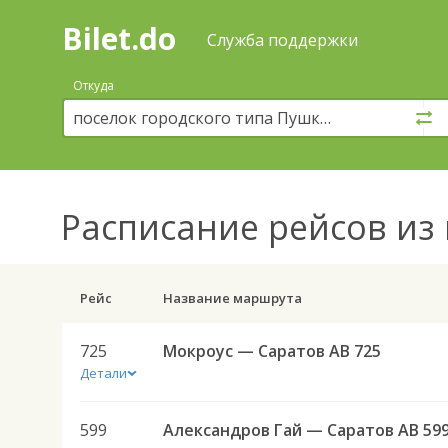
Bilet.do
—
Bilet.do
Поиск
Служба поддержки
и
покупка
Откуда
билетов
на
автобус
онлайн
Расписание рейсов
из 
Рейс
Название маршрута
725
Мокроус — Саратов АВ 725
Детали
599
Александров Гай — Саратов АВ 59