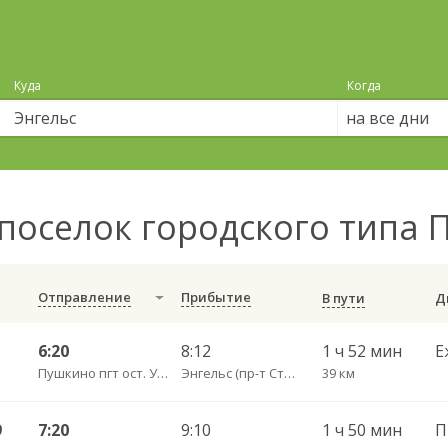
Куда
Когда
на все дни
поселок городского типа 
Отправление
Прибытие
В пути
6:20
8:12
1 ч 52 мин
Е
Пушкино пгт ост. Урбах (трасса)
Энгельс (пр-т Строителей 3А)
39 км
9
7:20
9:10
1 ч 50 мин