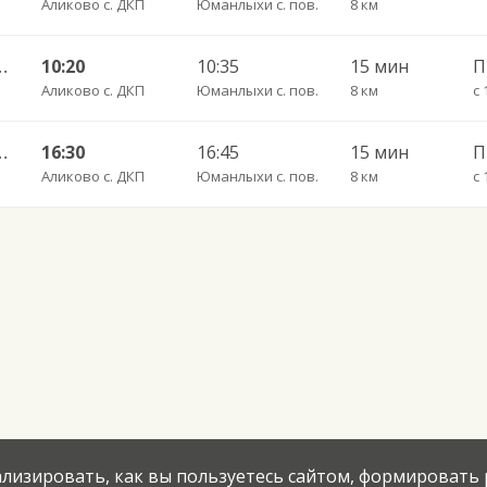
Аликово с. ДКП
Юманлыхи с. пов.
8 км
урнары п. ДКП 178
10:20
10:35
15 мин
Аликово с. ДКП
Юманлыхи с. пов.
8 км
с 
урнары п. ДКП 178
16:30
16:45
15 мин
Аликово с. ДКП
Юманлыхи с. пов.
8 км
с 
нализировать, как вы пользуетесь сайтом, формировать