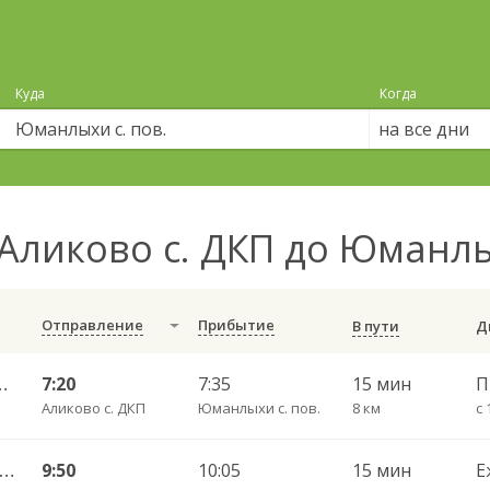
Куда
Когда
на все дни
Аликово с. ДКП до Юманлы
Отправление
Прибытие
В пути
урнары п. ДКП 178
7:20
7:35
15 мин
Аликово с. ДКП
Юманлыхи с. пов.
8 км
с 
ксары Пригородный АВ — Тургенево рп пов. 9377
9:50
10:05
15 мин
Е