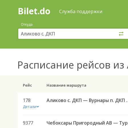
Bilet.do
—
Bilet.do
Поиск
Служба поддержки
и
покупка
Откуда
билетов
на
автобус
онлайн
Расписание рейсов
из 
Рейс
Название маршрута
178
Аликово с. ДКП — В
Детали
9377
Чебо