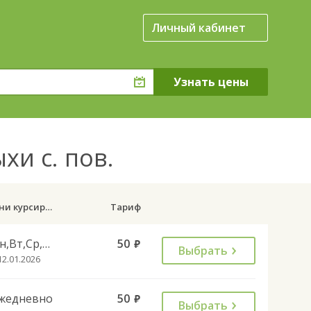
Личный кабинет
хи с. пов.
Дни курсирования
Тариф
Пн,Вт,Ср,Чт,Пт
50
руб.
Выбрать
12.01.2026
жедневно
50
руб.
Выбрать