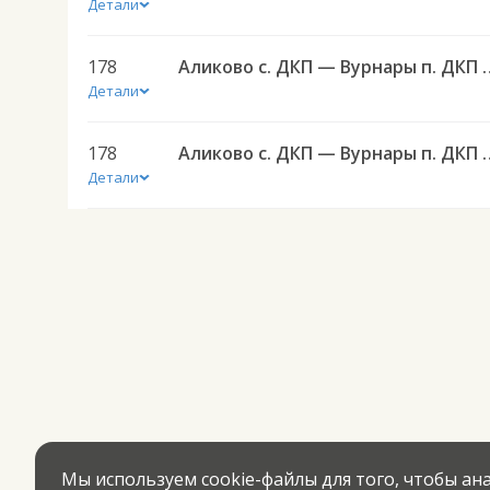
Детали
178
Аликово с. ДКП — В
Детали
178
Аликово с. ДКП — В
Детали
Мы используем cookie-файлы для того, чтобы а