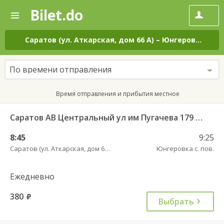
Bilet.do
—
Bilet.do
Поиск
и
покупка
Саратов (ул. Аткарская, дом 66 А)
–
Юнгеровка с. пов.
билетов
на
автобус
По времени отправления
онлайн
Время отправления и прибытия местное
Саратов АВ Центральный ул им Пугачева 179 А — Балашов (Привокзальная площадь 7) 603-1
8:45
9:25
Саратов (ул. Аткарская, дом 66 А)
Юнгеровка с. пов.
Ежедневно
380
руб.
Выбрать