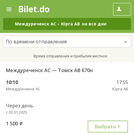
Bilet.do
—
Bilet.do
Поиск
и
покупка
Междуреченск АС
–
Юрга АВ
на все дни
билетов
на
автобус
По времени отправления
онлайн
Время отправления и прибытия местное
Междуреченск АС — Томск АВ 670н
10:10
17:55
Междуреченск АС
Юрга АВ
Через день
с 02.01.2025
1 500
руб.
Выбрать