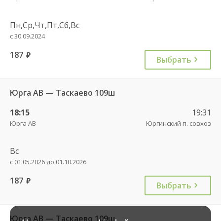
Пн,Ср,Чт,Пт,Сб,Вс
с 30.09.2024
187
руб.
Выбрать
Юрга АВ — Таскаево 109ш
18:15
19:31
Юрга АВ
Юргинский п. совхоз
Вс
с 01.05.2026 до 01.10.2026
187
руб.
Выбрать
Юрга АВ — Таскаево 109ш