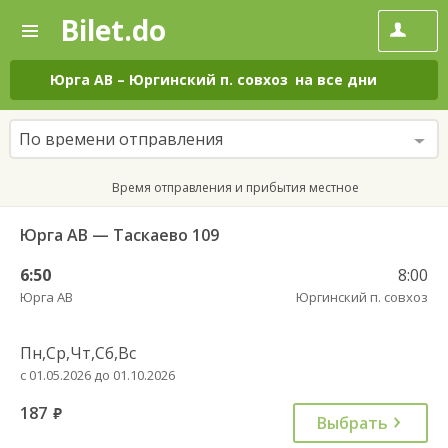
Bilet.do
—
Bilet.do
Поиск
и
покупка
Юрга АВ
–
Юргинский п. совхоз
на все дни
билетов
на
автобус
По времени отправления
онлайн
Время отправления и прибытия местное
Юрга АВ — Таскаево 109
6:50
8:00
Юрга АВ
Юргинский п. совхоз
Пн,Ср,Чт,Сб,Вс
с 01.05.2026 до 01.10.2026
187
руб.
Выбрать