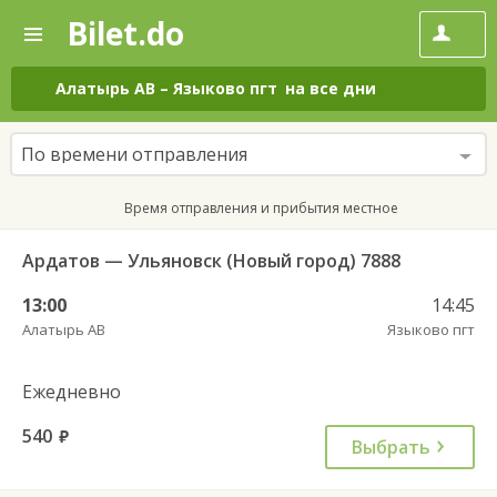
Bilet.do
—
Bilet.do
Поиск
и
покупка
Алатырь АВ
–
Языково пгт
на все дни
билетов
на
автобус
По времени отправления
онлайн
Время отправления и прибытия местное
Ардатов — Ульяновск (Новый город) 7888
13:00
14:45
Алатырь АВ
Языково пгт
Ежедневно
540
руб.
Выбрать