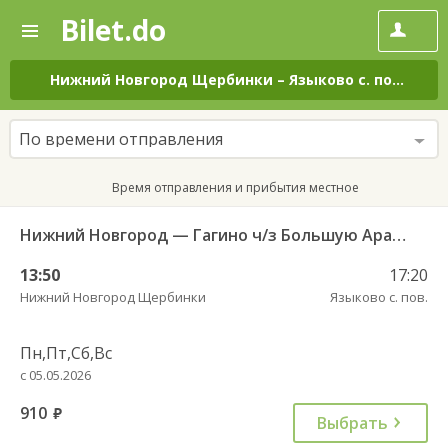
Bilet.do
—
Bilet.do
Поиск
и
покупка
Нижний Новгород Щербинки
–
Языково с. пов.
на в
билетов
на
автобус
По времени отправления
онлайн
Время отправления и прибытия местное
Нижний Новгород — Гагино ч/з Большую Арать 673
13:50
17:20
Нижний Новгород Щербинки
Языково с. пов.
Пн,Пт,Сб,Вс
с 05.05.2026
910
руб.
Выбрать