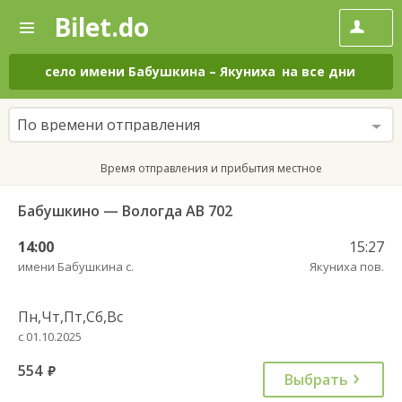
Bilet.do
—
Bilet.do
Поиск
и
покупка
село имени Бабушкина
–
Якуниха
на все дни
билетов
на
автобус
По времени отправления
онлайн
Время отправления и прибытия местное
Бабушкино — Вологда АВ 702
14:00
15:27
имени Бабушкина с.
Якуниха пов.
Пн,Чт,Пт,Сб,Вс
с 01.10.2025
554
руб.
Выбрать