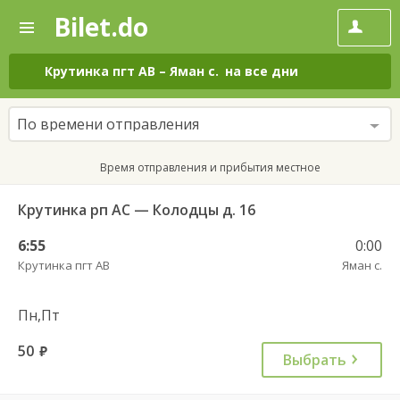
Bilet.do
—
Bilet.do
Поиск
и
покупка
Крутинка пгт АВ
–
Яман с.
на все дни
билетов
на
автобус
По времени отправления
онлайн
Время отправления и прибытия местное
Крутинка рп АС — Колодцы д. 16
6:55
0:00
Крутинка пгт АВ
Яман с.
Пн,Пт
50
руб.
Выбрать