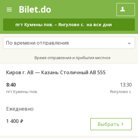
Bilet.do
—
Bilet.do
Поиск
и
покупка
пгт Кумены пов.
–
Янгулово с.
на все дни
билетов
на
автобус
По времени отправления
онлайн
Время отправления и прибытия местное
Киров г. АВ — Казань Столичный АВ 555
8:40
13:30
пгт Кумены пов.
Янгулово с.
Ежедневно
1 400
руб.
Выбрать