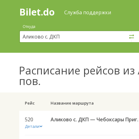
Bilet.do
—
Bilet.do
Поиск
Служба поддержки
и
покупка
Откуда
билетов
на
автобус
онлайн
Расписание рейсов
из 
пов.
Рейс
Название маршрута
520
Аликово с. ДКП — Чеб
Детали