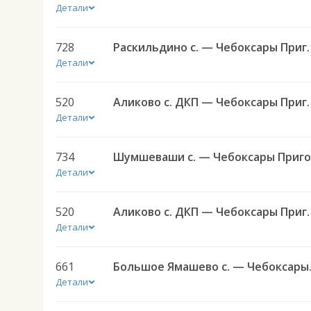
Детали
728
Раскильдино с. — Чебоксары
Детали
520
Аликово с. ДКП — Чеб
Детали
734
Детали
520
Аликово с. ДКП — Чеб
Детали
661
Большое Яма
Детали