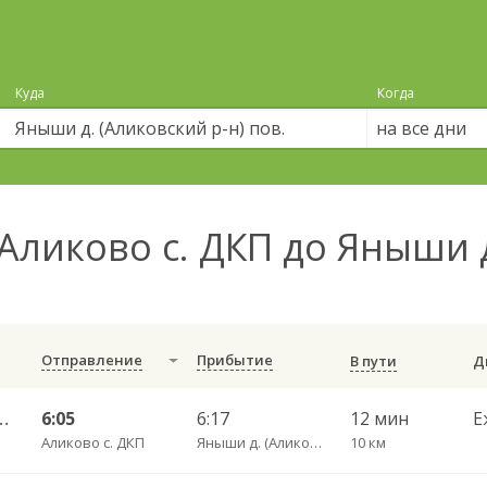
Куда
Когда
на все дни
Аликово с. ДКП до Яныши д
Отправление
Прибытие
В пути
оксары Пригородный АВ 520
6:05
6:17
12 мин
Е
Аликово с. ДКП
Яныши д. (Аликовский р-н) пов.
10 км